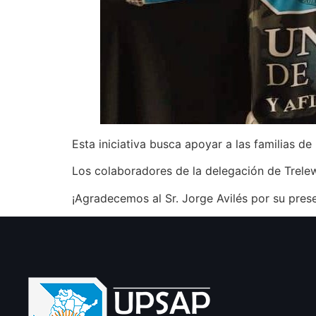
Esta iniciativa busca apoyar a las familias de 
Los colaboradores de la delegación de Trelew
¡Agradecemos al Sr. Jorge Avilés por su pres